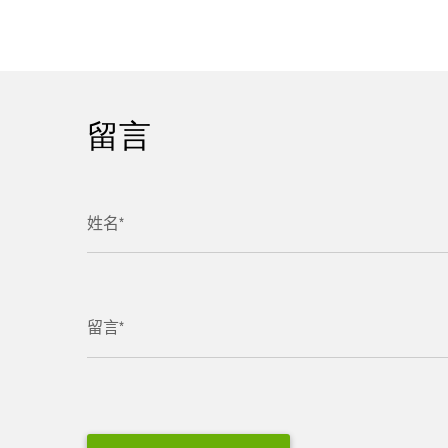
留言
姓名*
留言*