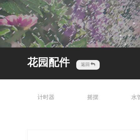
花园配件
返回
计时器
摇摆
水