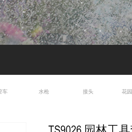
管车
水枪
接头
花
TS9026 园林